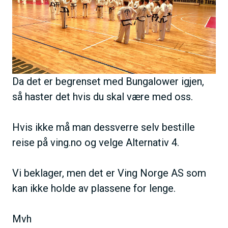
h
d
o
e
l
d
Da det er begrenset med Bungalower igjen,
så haster det hvis du skal være med oss.
Hvis ikke må man dessverre selv bestille
reise på ving.no og velge Alternativ 4.
Vi beklager, men det er Ving Norge AS som
kan ikke holde av plassene for lenge.
Mvh