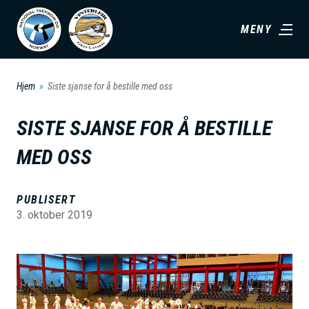
H
MENY
o
p
p
Hjem
Siste sjanse for å bestille med oss
t
i
SISTE SJANSE FOR Å BESTILLE
l
MED OSS
h
o
v
PUBLISERT
3. oktober 2019
e
d
i
B
n
i
n
l