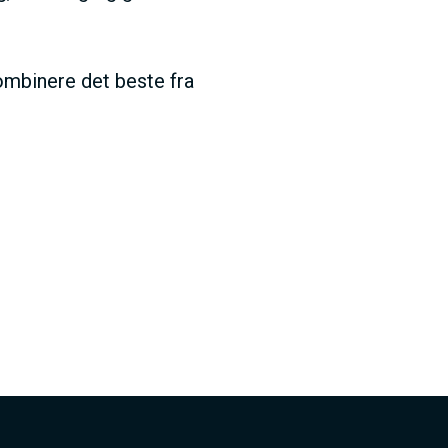
V
kombinere det beste fra
E
D
O
M
A