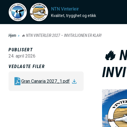
H
NTN Vinterleir
o
Kvalitet, trygghet og etikk
p
p
Hjem
🔥 NTN VINTERLEIR 2027 – INVITASJONEN ER KLAR!
t
i
PUBLISERT
🔥 
l
24. april 2026
h
VEDLAGTE FILER
INV
o
v
Gran Canaria 2027_1.pdf
e
B
d
i
i
l
n
d
n