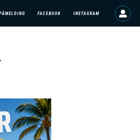
D
PÅMELDING
FACEBOOK
INSTAGRAM
O
M
–
A
N
M