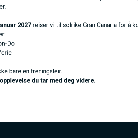
er.
 januar 2027
reiser vi til solrike Gran Canaria for å 
er:
on-Do
ferie
kke bare en treningsleir.
 opplevelse du tar med deg videre.
I