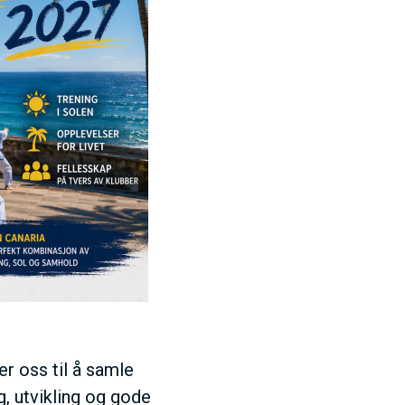
E
N
U
S
A
C
T
er oss til å samle
g, utvikling og gode