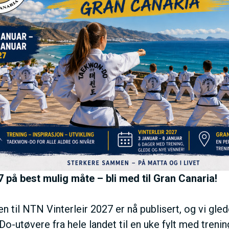
7 på best mulig måte – bli med til Gran Canaria!
en til NTN Vinterleir 2027 er nå publisert, og vi gled
I
-utøvere fra hele landet til en uke fylt med trenin