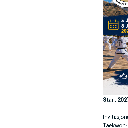
e
h
o
l
d
Start 202
Invitasjon
Taekwon-Do