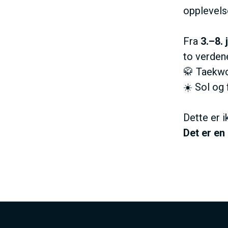
opplevels
Fra
3.–8.
to verden
🥋 Taekw
☀️ Sol og 
Dette er i
Det er en