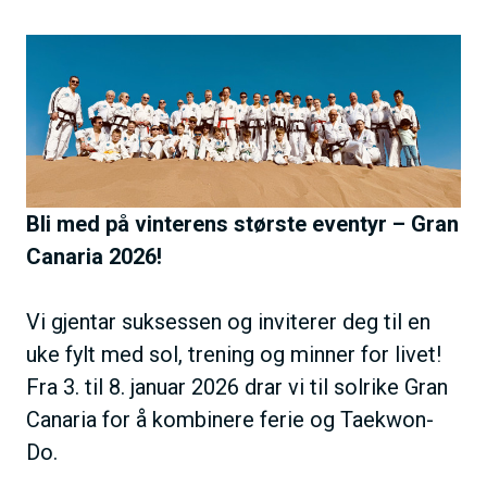
h
B
o
i
l
l
d
d
e
Bli med på vinterens største eventyr – Gran
Canaria 2026!
Vi gjentar suksessen og inviterer deg til en
uke fylt med sol, trening og minner for livet!
Fra 3. til 8. januar 2026 drar vi til solrike Gran
Canaria for å kombinere ferie og Taekwon-
Do.