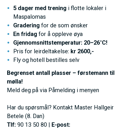
5 dager med trening
i flotte lokaler i
Maspalomas
Gradering
for de som ønsker
En fridag
for å oppleve øya
Gjennomsnittstemperatur: 20–26°C!
Pris for leirdeltakelse:
kr 2600,-
Fly og hotell bestilles selv
Begrenset antall plasser – førstemann til
mølla!
Meld deg på via Påmelding i menyen
Har du spørsmål? Kontakt Master Hallgeir
Betele (8. Dan)
Tlf:
90 13 50 80 |
E-post: