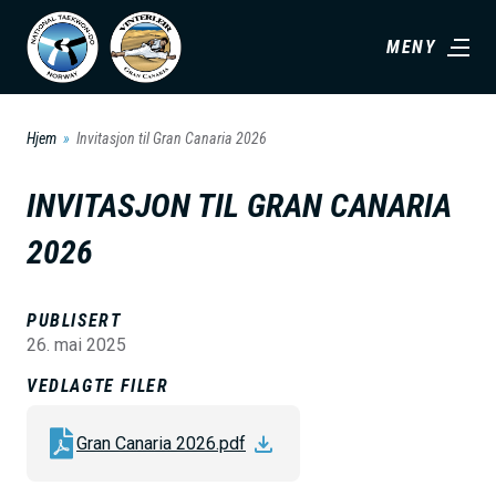
H
MENY
o
p
p
Hjem
Invitasjon til Gran Canaria 2026
t
i
INVITASJON TIL GRAN CANARIA
l
2026
h
o
v
PUBLISERT
26. mai 2025
e
d
VEDLAGTE FILER
i
Gran Canaria 2026.pdf
n
n