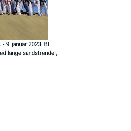
E
N
U
- 9. januar 2023. Bli
med lange sandstrender,
S
A
C
T