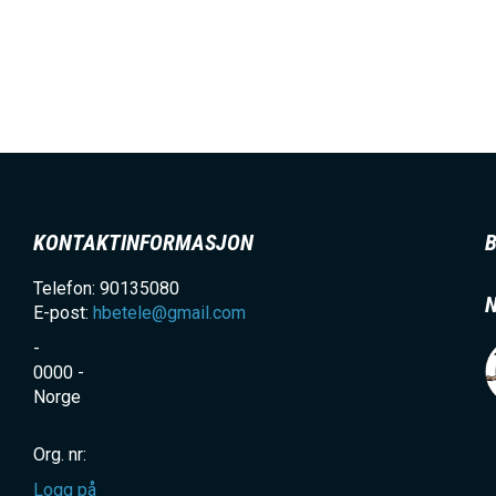
KONTAKTINFORMASJON
Telefon: 90135080
E-post:
hbetele@gmail.com
-
0000
-
Norge
Org. nr:
Logg på