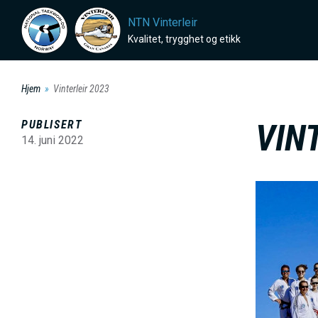
H
NTN Vinterleir
o
Kvalitet, trygghet og etikk
p
p
Hjem
Vinterleir 2023
t
i
PUBLISERT
VIN
l
14. juni 2022
h
o
B
v
i
e
l
d
d
i
e
n
n