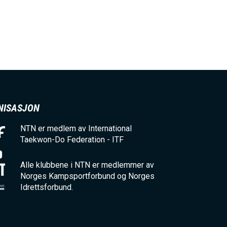
V
E
D
NISASJON
O
NTN er medlem av International
M
Taekwon-Do Federation - ITF
Alle klubbene i NTN er medlemmer av
A
Norges Kampsportforbund og Norges
Idrettsforbund.