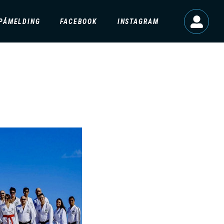
D
PÅMELDING
FACEBOOK
INSTAGRAM
O
M
A
N
M