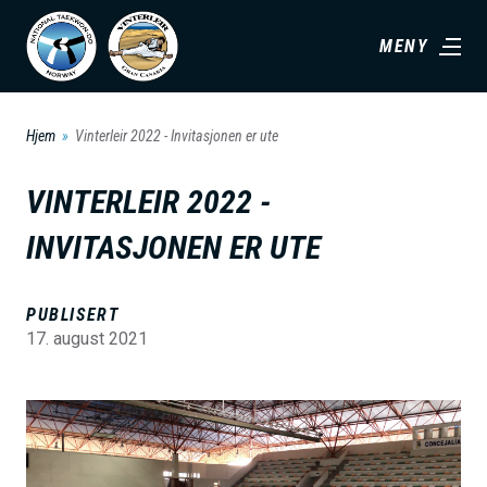
H
MENY
o
p
p
Hjem
Vinterleir 2022 - Invitasjonen er ute
t
i
VINTERLEIR 2022 -
l
INVITASJONEN ER UTE
h
o
v
PUBLISERT
17. august 2021
e
d
i
B
n
i
n
l