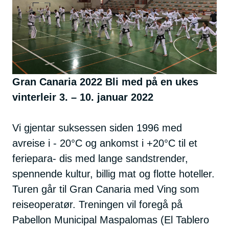
h
d
o
e
l
d
Gran Canaria 2022 Bli med på en ukes
vinterleir 3. – 10. januar 2022
Vi gjentar suksessen siden 1996 med
avreise i - 20°C og ankomst i +20°C til et
feriepara- dis med lange sandstrender,
spennende kultur, billig mat og flotte hoteller.
Turen går til Gran Canaria med Ving som
reiseoperatør. Treningen vil foregå på
Pabellon Municipal Maspalomas (El Tablero